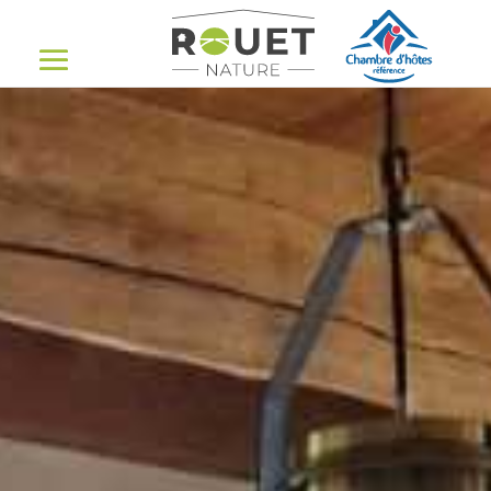
<!-Change navbar ico title->
Spa – Jacuzzi