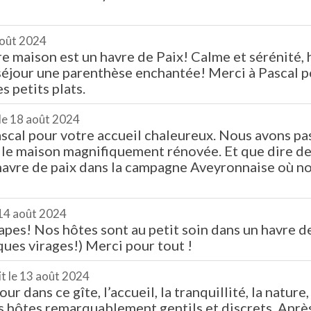
oût 2024
re maison est un havre de Paix! Calme et sérénité
séjour une parenthèse enchantée! Merci à Pascal pou
s petits plats.
le
18 août 2024
cal pour votre accueil chaleureux. Nous avons pass
le maison magnifiquement rénovée. Et que dire de 
avre de paix dans la campagne Aveyronnaise où n
14 août 2024
pes! Nos hôtes sont au petit soin dans un havre de 
ues virages!) Merci pour tout !
it le
13 août 2024
ur dans ce gîte, l’accueil, la tranquillité, la nature
es hôtes remarquablement gentils et discrets. Apr