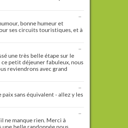
Ouvrir/Fermer
...
cette
, humour, bonne humeur et
boîte
r ses circuits touristiques, et à
méta.
Ouvrir/Fermer
...
cette
é une très belle étape sur le
boîte
ce petit déjeuner fabuleux, nous
méta.
ous reviendrons avec grand
Ouvrir/Fermer
...
cette
paix sans équivalent - allez y les
boîte
méta.
Ouvrir/Fermer
...
cette
, il ne manque rien. Merci à
boîte
ès une belle randonnée nous
méta.