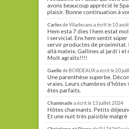
avons beaucoup apprécié le Spa 
plaisir. Bonne continuation à vo
Carles
de
Viladecans
a écrit le
10 aoû
Hem esta 7 dies I hem estat mol
i servicial. Ens hem sentit súpe
servir productes de proximitat. Es
allà mateix. Gallines al jardí i e
Molt agraïts!!!!
Gaelle
de
BORDEAUX
a écrit le
20 jui
Une parenthèse superbe. Déconn
vraies. Leurs chambres d'hôtes 
êtes parfaits.
Chaminade
a écrit le
13 juillet 2024
Hôtes charmants. Petits déjeune
Et une nuit très paisible malgré 
Christiane et Pierre
de
EU 76260
a éc