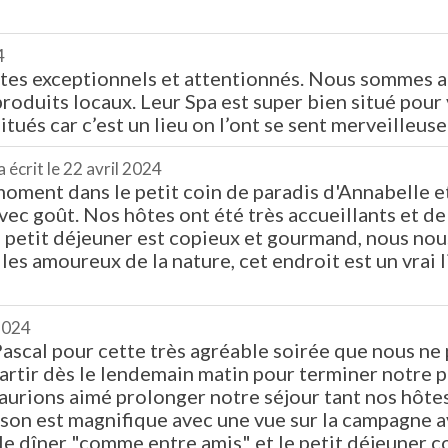
4
tes exceptionnels et attentionnés. Nous sommes au 
roduits locaux. Leur Spa est super bien situé pour 
ués car c’est un lieu on l’ont se sent merveilleus
a écrit le
22 avril 2024
oment dans le petit coin de paradis d'Annabelle et
ec goût. Nos hôtes ont été très accueillants et de 
Le petit déjeuner est copieux et gourmand, nous nou
r les amoureux de la nature, cet endroit est un vrai
 2024
Pascal pour cette très agréable soirée que nous 
partir dès le lendemain matin pour terminer notre
ons aimé prolonger notre séjour tant nos hôtes o
aison est magnifique avec une vue sur la campagne 
 le dîner "comme entre amis" et le petit déjeuner c