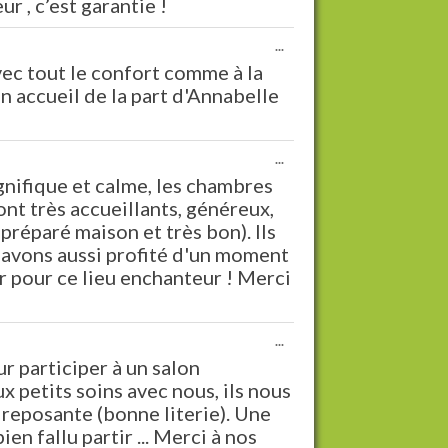
 , c’est garantie !
Ouvrir/Fermer
...
cette
avec tout le confort comme à la
boîte
Un accueil de la part d'Annabelle
méta.
Ouvrir/Fermer
...
cette
nifique et calme, les chambres
boîte
ont très accueillants, généreux,
méta.
 préparé maison et très bon). Ils
s avons aussi profité d'un moment
ir pour ce lieu enchanteur ! Merci
Ouvrir/Fermer
...
cette
r participer à un salon
boîte
x petits soins avec nous, ils nous
méta.
t reposante (bonne literie). Une
en fallu partir ... Merci à nos