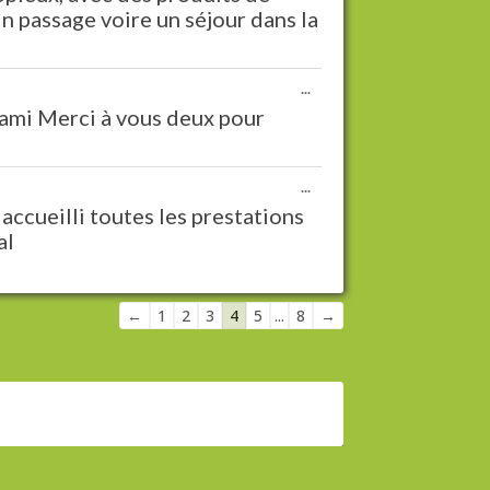
in passage voire un séjour dans la
Ouvrir/Fermer
...
cette
 ami Merci à vous deux pour
boîte
méta.
Ouvrir/Fermer
...
cette
accueilli toutes les prestations
boîte
al
méta.
Navigation
←
1
2
3
4
5
...
8
→
dans
la
liste
du
livre
d’or