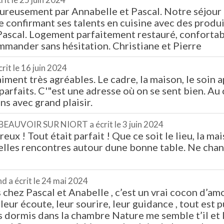
ureusement par Annabelle et Pascal. Notre séjour 
e confirmant ses talents en cuisine avec des produ
scal. Logement parfaitement restauré, confortable
mander sans hésitation. Christiane et Pierre
crit le
16 juin 2024
ment très agréables. Le cadre, la maison, le soin a
arfaits. C'"est une adresse où on se sent bien. Au c
s avec grand plaisir.
BEAUVOIR SUR NIORT
a écrit le
3 juin 2024
x ! Tout était parfait ! Que ce soit le lieu, la maiso
elles rencontres autour dune bonne table. Ne chan
nd
a écrit le
24 mai 2024
 chez Pascal et Anabelle , c’est un vrai cocon d’am
 leur écoute, leur sourire, leur guidance , tout est
ormis dans la chambre Nature me semble t’il et la 