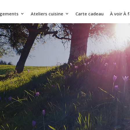
rgements
Ateliers cuisine
Carte cadeau
À voir À f