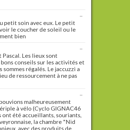
Ouvrir/Fermer
...
cette
petit soin avec eux. Le petit
boîte
voir le coucher de soleil ou le
méta.
ement bien
Ouvrir/Fermer
...
cette
 Pascal. Les lieux sont
boîte
bons conseils sur les activités et
méta.
s sommes régalés. Le jaccuzzi a
 lieu de ressourcement à ne pas
Ouvrir/Fermer
...
cette
ne pouvions malheureusement
boîte
 périple à vélo (Cyclo GIGNAC46
méta.
nt été accueillants, souriants,
aveyronnaise, la chambre "Nid
opieux, avec des produits de