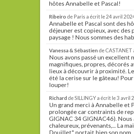
hôtes Annabelle et Pascal!
Ribeiro
de
Paris
a écrit le
24 avril 202
Annabelle et Pascal sont des hô
déjeuner est copieux, avec des p
paysage ! Nous sommes des habit
Vanessa & Sébastien
de
CASTANET
Nous avons passé un excellent m
magnifiques, propres, décorés av
lieux à découvrir à proximité. 
été la cerise sur le gâteau! Pou
louper!
Richard
de
SILLINGY
a écrit le
3 avril
Un grand merci à Annabelle et 
prolongée car contraints de re
GIGNAC 34 GIGNAC46). Nous auri
chaleureux, prévenants,... La m
Douillet" portait bien son nom,