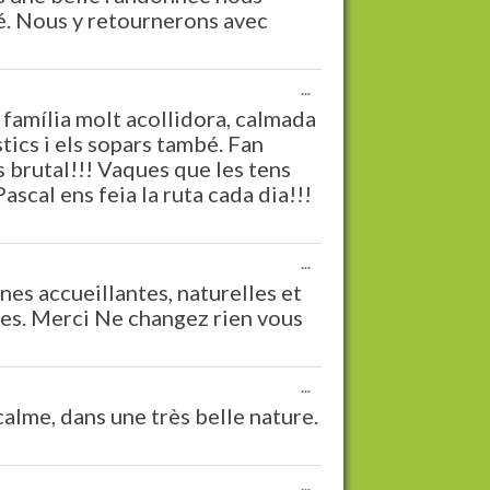
lé. Nous y retournerons avec
Ouvrir/Fermer
...
cette
 família molt acollidora, calmada
boîte
stics i els sopars també. Fan
méta.
 es brutal!!! Vaques que les tens
Pascal ens feia la ruta cada dia!!!
Ouvrir/Fermer
...
cette
es accueillantes, naturelles et
boîte
les. Merci Ne changez rien vous
méta.
Ouvrir/Fermer
...
cette
alme, dans une très belle nature.
boîte
méta.
Ouvrir/Fermer
...