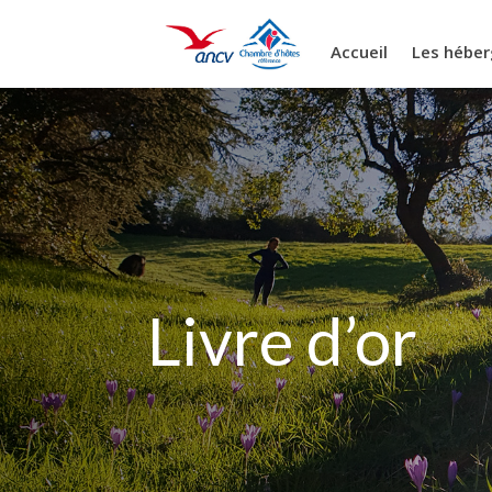
<!-Change navbar ico title->
Accueil
Les hébe
Livre d’or