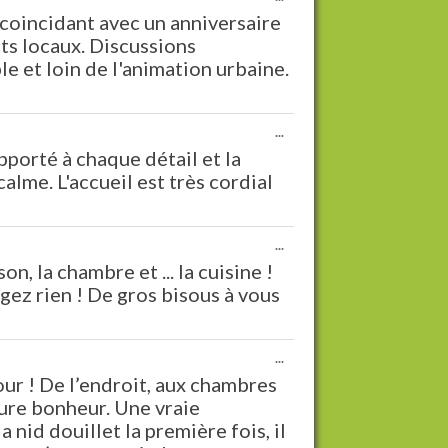
cette
coincidant avec un anniversaire
boîte
its locaux. Discussions
méta.
 et loin de l'animation urbaine.
Ouvrir/Fermer
...
cette
pporté à chaque détail et la
boîte
alme. L'accueil est très cordial
méta.
Ouvrir/Fermer
...
cette
n, la chambre et ... la cuisine !
boîte
gez rien ! De gros bisous à vous
méta.
Ouvrir/Fermer
...
cette
our ! De l’endroit, aux chambres
boîte
 pure bonheur. Une vraie
méta.
nid douillet la première fois, il