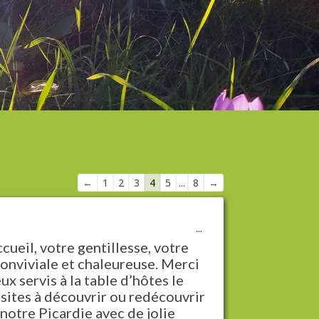
Navigation
←
1
2
3
4
5
...
8
→
dans
la
Ouvrir/Fermer
...
liste
cette
ueil, votre gentillesse, votre
du
boîte
conviviale et chaleureuse. Merci
méta.
livre
ux servis à la table d’hôtes le
d’or
sites à découvrir ou redécouvrir
notre Picardie avec de jolie