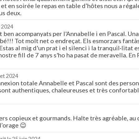
et en soirée le repas en table d’hôtes nous a réga
us deux.
t 2024
t ben acompanyats per l'Annabelle i en Pascal. Una
r bé!!! Tot molt net o endreçat. Els esmorzars fantà
tas al mig d'un prat i el silenci i la tranquil·litat
l nostre fill de 7 anys s'ho ha pasat de meravella. En 
llet 2024
exion totale Annabelle et Pascal sont des personn
sont authentiques, chaleureuses et très confortab
rs copieux et gourmands. Halte très agréable, au c
l’orage 😉
rit le
25 juin 2024