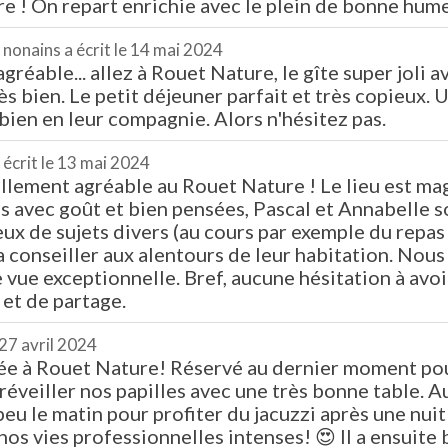
 ! On repart enrichie avec le plein de bonne humeur
s nonains
a écrit le
14 mai 2024
gréable... allez à Rouet Nature, le gîte super joli 
s bien. Le petit déjeuner parfait et très copieux. 
 bien en leur compagnie. Alors n'hésitez pas.
 écrit le
13 mai 2024
lement agréable au Rouet Nature ! Le lieu est mag
s avec goût et bien pensées, Pascal et Annabelle s
 eux de sujets divers (au cours par exemple du repas
 conseiller aux alentours de leur habitation. Nou
 vue exceptionnelle. Bref, aucune hésitation à avo
et de partage.
27 avril 2024
sée à Rouet Nature! Réservé au dernier moment pou
réveiller nos papilles avec une très bonne table. Au
peu le matin pour profiter du jacuzzi après une nui
s vies professionnelles intenses! 😍 Il a ensuite bi