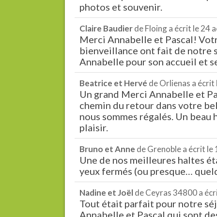
photos et souvenir.
Claire Baudier
de
Floing
a écrit le
24 a
Merci Annabelle et Pascal! Vot
bienveillance ont fait de notre 
Annabelle pour son accueil et se
Beatrice et Hervé
de
Orlienas
a écrit 
Un grand Merci Annabelle et Pas
chemin du retour dans votre bel
nous sommes régalés. Un beau h
plaisir.
Bruno et Anne
de
Grenoble
a écrit le
Une de nos meilleures haltes éta
yeux fermés (ou presque… quelq
Nadine et Joël
de
Ceyras 34800
a écr
Tout était parfait pour notre séjo
Annabelle et Pascal qui sont d